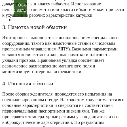
диаметру жилы и классу гибкости. Использование
Обмотчик
неправильного диаметра или класса гибкости может привести
электродвигателей
к ухудшению рабочих характеристик катушки.
Контакты
3. Намотка новой обмотки
Этот процесс выполняется с использованием специального
оборудования, такого как намоточные станки с числовым
программным управлением (ЧПУ). Важными параметрами
являются количество витков, шаг намотки и плотность
укладки провода. Правильная укладка обеспечивает
равномерное распределение магнитного поля и
минимизирует потери на вихревые токи.
4. Изоляция обмотки
После сборки э/двигателя, проводятся его испытания на
специализированном стенде. На холостом ходу снимаются все
основные характеристики и сверяются на соответствие с
первоначальными паспортными значениями. Так же
проверяются температурные режимы узлов двигателя и его
виброакустические характеристики. По результатам