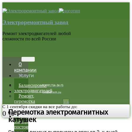
Электроремонтный завод
Ремонт электродвигателей любой
сложности по всей России
О
компании
Услуги
Балансировка
+7 (499) 754-34-75
электродвигателей
info@elrem.su
Ремонт,
перемотка
Vk
электродвигателей
С 1 сентября скидки на все работы до:
Перемотка электромагнитных
0
%
Ремонт
катушек
электродвигателей
постоянного