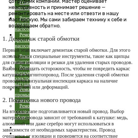
сотрудник компании. Мастер оценивает
Ремонт
неисправность и принимает решение —
насосов
ремонтировать на месте или отвезти в нашу
Ремонт
мастерскую. Мы сами забираем технику к себе и
грунтовых
возвращаем обратно.
насосов
Ремонт
1. Демонтаж старой обмотки
дренажных
насосов
Первый этап включает демонтаж старой обмотки. Для этого
Ремонт
используются специальные инструменты, такие как щипцы
компрессоров
для снятия изоляции и резаки для удаления старых проводов.
Ремонт
Важно соблюдать осторожность, чтобы не повредить каркас
(перемотка)
катушки и магнитопровод. После удаления старой обмотки
электромагнитных
проводится визуальная инспекция каркаса на наличие
катушек
повреждений или деформаций.
Ремонт
промышленных
2. Подготовка нового провода
генераторов
Ремонт
На втором этапе подготавливается новый провод. Выбор
станочного
оборудования
материала провода зависит от требований к катушке: медь,
алюминий или даже серебро могут использоваться в
Подшипники
зависимости от необходимых характеристик. Провод
Карьера
очищается от изоляции и проверяется на соответствие